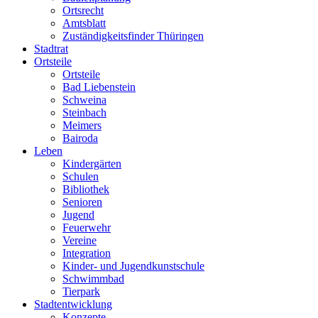
Ortsrecht
Amtsblatt
Zuständigkeitsfinder Thüringen
Stadtrat
Ortsteile
Ortsteile
Bad Liebenstein
Schweina
Steinbach
Meimers
Bairoda
Leben
Kindergärten
Schulen
Bibliothek
Senioren
Jugend
Feuerwehr
Vereine
Integration
Kinder- und Jugendkunstschule
Schwimmbad
Tierpark
Stadtentwicklung
Konzepte