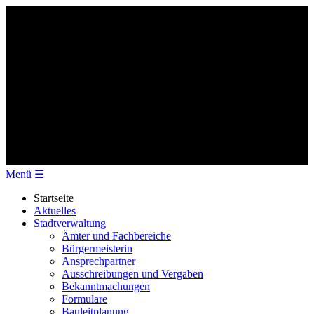
Menü
☰
Startseite
Aktuelles
Stadtverwaltung
Ämter und Fachbereiche
Bürgermeisterin
Ansprechpartner
Ausschreibungen und Vergaben
Bekanntmachungen
Formulare
Bauleitplanung