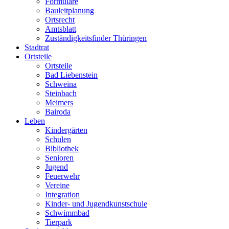
Formulare
Bauleitplanung
Ortsrecht
Amtsblatt
Zuständigkeitsfinder Thüringen
Stadtrat
Ortsteile
Ortsteile
Bad Liebenstein
Schweina
Steinbach
Meimers
Bairoda
Leben
Kindergärten
Schulen
Bibliothek
Senioren
Jugend
Feuerwehr
Vereine
Integration
Kinder- und Jugendkunstschule
Schwimmbad
Tierpark