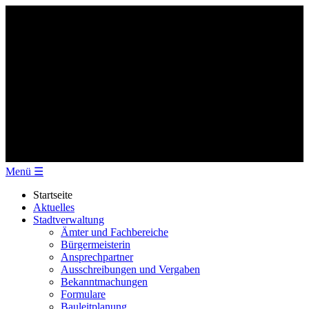
Menü
☰
Startseite
Aktuelles
Stadtverwaltung
Ämter und Fachbereiche
Bürgermeisterin
Ansprechpartner
Ausschreibungen und Vergaben
Bekanntmachungen
Formulare
Bauleitplanung