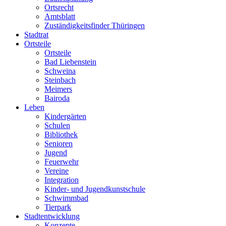
Ortsrecht
Amtsblatt
Zuständigkeitsfinder Thüringen
Stadtrat
Ortsteile
Ortsteile
Bad Liebenstein
Schweina
Steinbach
Meimers
Bairoda
Leben
Kindergärten
Schulen
Bibliothek
Senioren
Jugend
Feuerwehr
Vereine
Integration
Kinder- und Jugendkunstschule
Schwimmbad
Tierpark
Stadtentwicklung
Konzepte