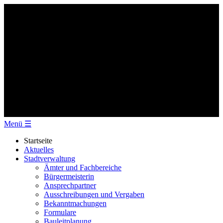
Menü
☰
Startseite
Aktuelles
Stadtverwaltung
Ämter und Fachbereiche
Bürgermeisterin
Ansprechpartner
Ausschreibungen und Vergaben
Bekanntmachungen
Formulare
Bauleitplanung