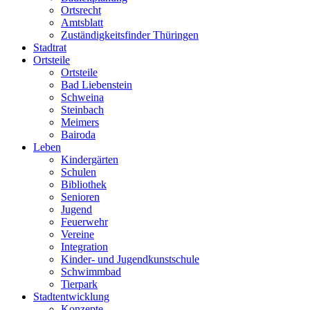
Ortsrecht
Amtsblatt
Zuständigkeitsfinder Thüringen
Stadtrat
Ortsteile
Ortsteile
Bad Liebenstein
Schweina
Steinbach
Meimers
Bairoda
Leben
Kindergärten
Schulen
Bibliothek
Senioren
Jugend
Feuerwehr
Vereine
Integration
Kinder- und Jugendkunstschule
Schwimmbad
Tierpark
Stadtentwicklung
Konzepte