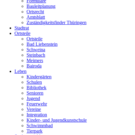
Formulare
Bauleitplanung
Ortsrecht
Amtsblatt
Zuständigkeitsfinder Thüringen
Stadtrat
Ortsteile
Ortsteile
Bad Liebenstein
Schweina
Steinbach
Meimers
Bairoda
Leben
Kindergärten
Schulen
Bibliothek
Senioren
Jugend
Feuerwehr
Vereine
Integration
Kinder- und Jugendkunstschule
Schwimmbad
Tierpark