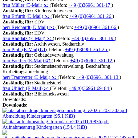
frau
Müller
(E-Mail)
📧
(Telefon:
+49 (0)36961 361-17
)
Zuständig für:
Kindergartenwesen
frau
Erfurth
(E-Mail)
📧
(Telefon:
+49 (0)36961 361-26
)
Zuständig für:
EDV
herr
Reichardt
(E-Mail)
📧
(Telefon:
+49 (0)36961 361-66
)
Zuständig für:
EDV
frau
Raddatz
(E-Mail)
📧
(Telefon:
+49 (0)36961 361-19
)
Zuständig für:
Archivwesen, Stadtarchiv
frau
Pfaff
(E-Mail)
📧
(Telefon:
+49 (0)36961 361-25
)
Zuständig für:
Gebäudeverwaltung
frau
Faerber
(E-Mail)
📧
(Telefon:
+49 (0)36961 361-12
)
Zuständig für:
Stadtmeistereiverwaltung, Beschaffung,
Kurbeitragsabrechnung
herr
Trautvetter
(E-Mail)
📧
(Telefon:
+49 (0)36961 361-13
)
Zuständig für:
Stadtmeisterei
frau
Uhlich
(E-Mail)
📧
(Telefon:
+49 (0)36961 69184
)
Zuständig für:
Bibliothekswesen
Downloads:
Downloads:
Abmeldung Kindergarten (95,1 KiB)
Aufnahmeantrag Kindergarten (154,4 KiB)