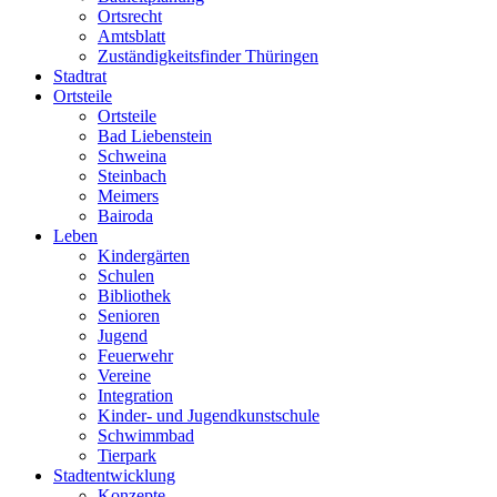
Ortsrecht
Amtsblatt
Zuständigkeitsfinder Thüringen
Stadtrat
Ortsteile
Ortsteile
Bad Liebenstein
Schweina
Steinbach
Meimers
Bairoda
Leben
Kindergärten
Schulen
Bibliothek
Senioren
Jugend
Feuerwehr
Vereine
Integration
Kinder- und Jugendkunstschule
Schwimmbad
Tierpark
Stadtentwicklung
Konzepte