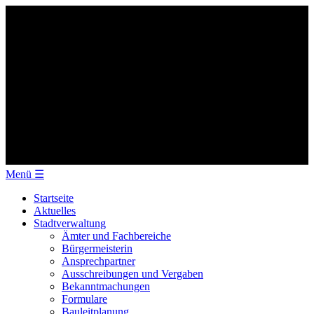
Menü
☰
Startseite
Aktuelles
Stadtverwaltung
Ämter und Fachbereiche
Bürgermeisterin
Ansprechpartner
Ausschreibungen und Vergaben
Bekanntmachungen
Formulare
Bauleitplanung