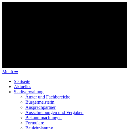
Menü
☰
Startseite
Aktuelles
Stadtverwaltung
Ämter und Fachbereiche
Bürgermeisterin
Ansprechpartner
Ausschreibungen und Vergaben
Bekanntmachungen
Formulare
Bauleitplanung