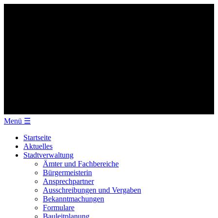
Menü
☰
Startseite
Aktuelles
Stadtverwaltung
Ämter und Fachbereiche
Bürgermeisterin
Ansprechpartner
Ausschreibungen und Vergaben
Bekanntmachungen
Formulare
Bauleitplanung