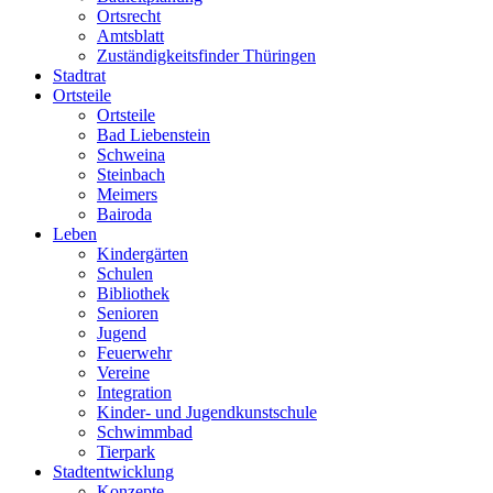
Ortsrecht
Amtsblatt
Zuständigkeitsfinder Thüringen
Stadtrat
Ortsteile
Ortsteile
Bad Liebenstein
Schweina
Steinbach
Meimers
Bairoda
Leben
Kindergärten
Schulen
Bibliothek
Senioren
Jugend
Feuerwehr
Vereine
Integration
Kinder- und Jugendkunstschule
Schwimmbad
Tierpark
Stadtentwicklung
Konzepte