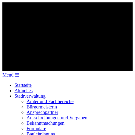
Menü
☰
Startseite
Aktuelles
Stadtverwaltung
Ämter und Fachbereiche
Bürgermeisterin
Ansprechpartner
Ausschreibungen und Vergaben
Bekanntmachungen
Formulare
Bauleitplanung