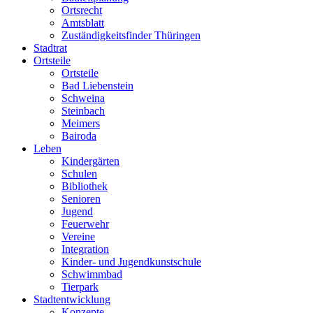
Ortsrecht
Amtsblatt
Zuständigkeitsfinder Thüringen
Stadtrat
Ortsteile
Ortsteile
Bad Liebenstein
Schweina
Steinbach
Meimers
Bairoda
Leben
Kindergärten
Schulen
Bibliothek
Senioren
Jugend
Feuerwehr
Vereine
Integration
Kinder- und Jugendkunstschule
Schwimmbad
Tierpark
Stadtentwicklung
Konzepte