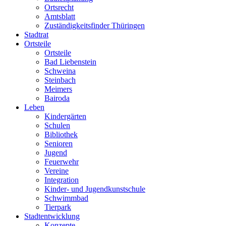
Ortsrecht
Amtsblatt
Zuständigkeitsfinder Thüringen
Stadtrat
Ortsteile
Ortsteile
Bad Liebenstein
Schweina
Steinbach
Meimers
Bairoda
Leben
Kindergärten
Schulen
Bibliothek
Senioren
Jugend
Feuerwehr
Vereine
Integration
Kinder- und Jugendkunstschule
Schwimmbad
Tierpark
Stadtentwicklung
Konzepte