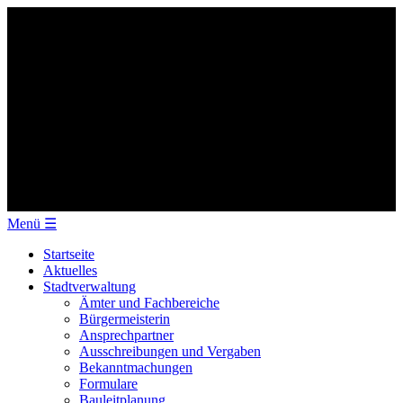
Menü
☰
Startseite
Aktuelles
Stadtverwaltung
Ämter und Fachbereiche
Bürgermeisterin
Ansprechpartner
Ausschreibungen und Vergaben
Bekanntmachungen
Formulare
Bauleitplanung