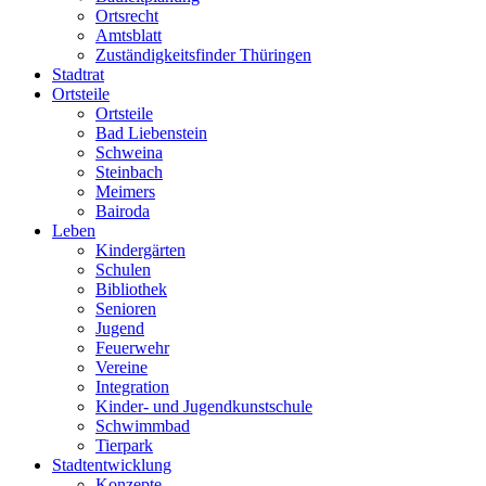
Ortsrecht
Amtsblatt
Zuständigkeitsfinder Thüringen
Stadtrat
Ortsteile
Ortsteile
Bad Liebenstein
Schweina
Steinbach
Meimers
Bairoda
Leben
Kindergärten
Schulen
Bibliothek
Senioren
Jugend
Feuerwehr
Vereine
Integration
Kinder- und Jugendkunstschule
Schwimmbad
Tierpark
Stadtentwicklung
Konzepte