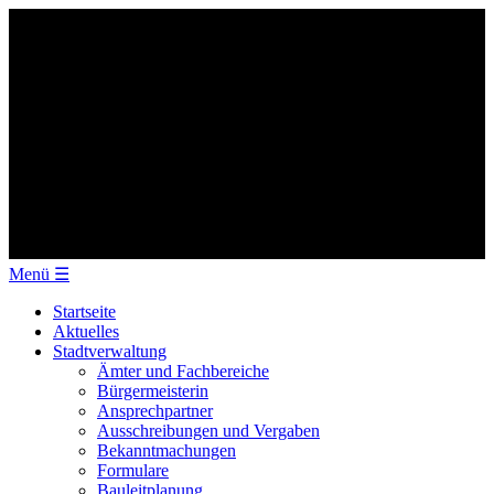
Menü
☰
Startseite
Aktuelles
Stadtverwaltung
Ämter und Fachbereiche
Bürgermeisterin
Ansprechpartner
Ausschreibungen und Vergaben
Bekanntmachungen
Formulare
Bauleitplanung