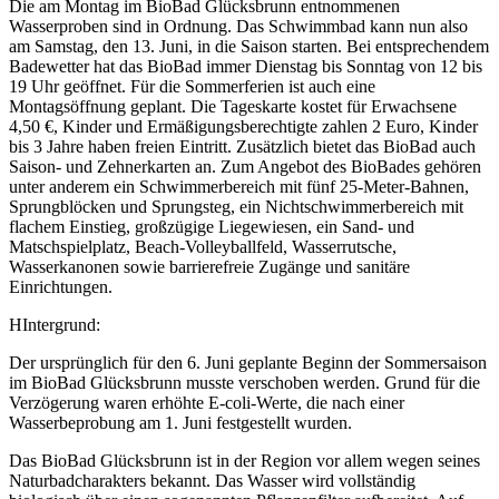
Die am Montag im BioBad Glücksbrunn entnommenen
Wasserproben sind in Ordnung. Das Schwimmbad kann nun also
am Samstag, den 13. Juni, in die Saison starten. Bei entsprechendem
Badewetter hat das BioBad immer Dienstag bis Sonntag von 12 bis
19 Uhr geöffnet. Für die Sommerferien ist auch eine
Montagsöffnung geplant. Die Tageskarte kostet für Erwachsene
4,50 €, Kinder und Ermäßigungsberechtigte zahlen 2 Euro, Kinder
bis 3 Jahre haben freien Eintritt. Zusätzlich bietet das BioBad auch
Saison- und Zehnerkarten an. Zum Angebot des BioBades gehören
unter anderem ein Schwimmerbereich mit fünf 25-Meter-Bahnen,
Sprungblöcken und Sprungsteg, ein Nichtschwimmerbereich mit
flachem Einstieg, großzügige Liegewiesen, ein Sand- und
Matschspielplatz, Beach-Volleyballfeld, Wasserrutsche,
Wasserkanonen sowie barrierefreie Zugänge und sanitäre
Einrichtungen.
HIntergrund:
Der ursprünglich für den 6. Juni geplante Beginn der Sommersaison
im BioBad Glücksbrunn musste verschoben werden. Grund für die
Verzögerung waren erhöhte E-coli-Werte, die nach einer
Wasserbeprobung am 1. Juni festgestellt wurden.
Das BioBad Glücksbrunn ist in der Region vor allem wegen seines
Naturbadcharakters bekannt. Das Wasser wird vollständig