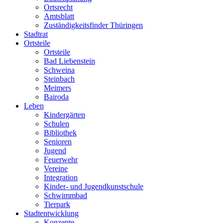
Ortsrecht
Amtsblatt
Zuständigkeitsfinder Thüringen
Stadtrat
Ortsteile
Ortsteile
Bad Liebenstein
Schweina
Steinbach
Meimers
Bairoda
Leben
Kindergärten
Schulen
Bibliothek
Senioren
Jugend
Feuerwehr
Vereine
Integration
Kinder- und Jugendkunstschule
Schwimmbad
Tierpark
Stadtentwicklung
Konzepte