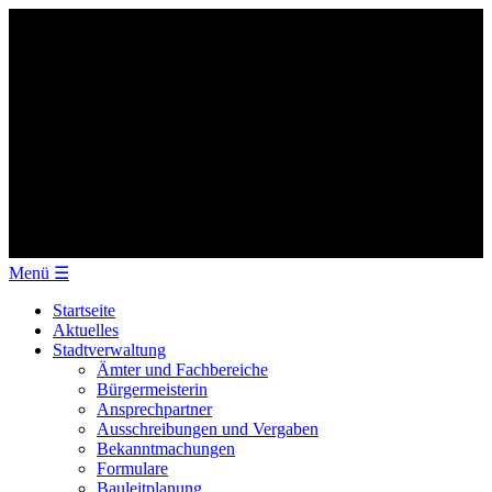
Menü
☰
Startseite
Aktuelles
Stadtverwaltung
Ämter und Fachbereiche
Bürgermeisterin
Ansprechpartner
Ausschreibungen und Vergaben
Bekanntmachungen
Formulare
Bauleitplanung