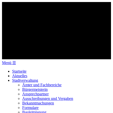
Menü
☰
Startseite
Aktuelles
Stadtverwaltung
Ämter und Fachbereiche
Bürgermeisterin
Ansprechpartner
Ausschreibungen und Vergaben
Bekanntmachungen
Formulare
Bauleitplanung