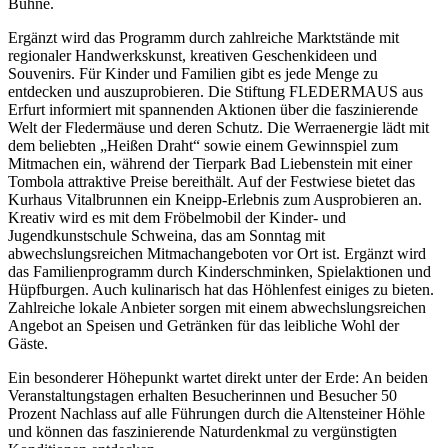
Bühne.
Ergänzt wird das Programm durch zahlreiche Marktstände mit
regionaler Handwerkskunst, kreativen Geschenkideen und
Souvenirs. Für Kinder und Familien gibt es jede Menge zu
entdecken und auszuprobieren. Die Stiftung FLEDERMAUS aus
Erfurt informiert mit spannenden Aktionen über die faszinierende
Welt der Fledermäuse und deren Schutz. Die Werraenergie lädt mit
dem beliebten „Heißen Draht“ sowie einem Gewinnspiel zum
Mitmachen ein, während der Tierpark Bad Liebenstein mit einer
Tombola attraktive Preise bereithält. Auf der Festwiese bietet das
Kurhaus Vitalbrunnen ein Kneipp-Erlebnis zum Ausprobieren an.
Kreativ wird es mit dem Fröbelmobil der Kinder- und
Jugendkunstschule Schweina, das am Sonntag mit
abwechslungsreichen Mitmachangeboten vor Ort ist. Ergänzt wird
das Familienprogramm durch Kinderschminken, Spielaktionen und
Hüpfburgen. Auch kulinarisch hat das Höhlenfest einiges zu bieten.
Zahlreiche lokale Anbieter sorgen mit einem abwechslungsreichen
Angebot an Speisen und Getränken für das leibliche Wohl der
Gäste.
Ein besonderer Höhepunkt wartet direkt unter der Erde: An beiden
Veranstaltungstagen erhalten Besucherinnen und Besucher 50
Prozent Nachlass auf alle Führungen durch die Altensteiner Höhle
und können das faszinierende Naturdenkmal zu vergünstigten