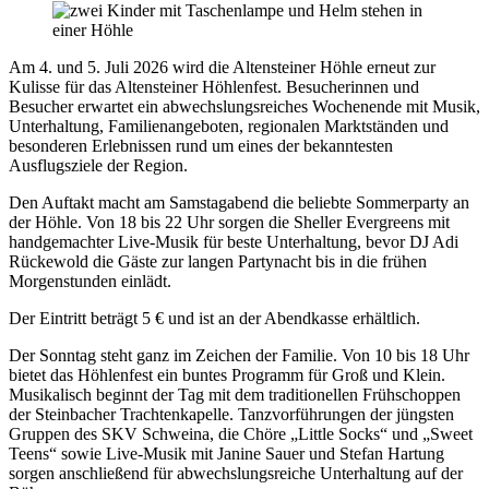
Am 4. und 5. Juli 2026 wird die Altensteiner Höhle erneut zur
Kulisse für das Altensteiner Höhlenfest. Besucherinnen und
Besucher erwartet ein abwechslungsreiches Wochenende mit Musik,
Unterhaltung, Familienangeboten, regionalen Marktständen und
besonderen Erlebnissen rund um eines der bekanntesten
Ausflugsziele der Region.
Den Auftakt macht am Samstagabend die beliebte Sommerparty an
der Höhle. Von 18 bis 22 Uhr sorgen die Sheller Evergreens mit
handgemachter Live-Musik für beste Unterhaltung, bevor DJ Adi
Rückewold die Gäste zur langen Partynacht bis in die frühen
Morgenstunden einlädt.
Der Eintritt beträgt 5 € und ist an der Abendkasse erhältlich.
Der Sonntag steht ganz im Zeichen der Familie. Von 10 bis 18 Uhr
bietet das Höhlenfest ein buntes Programm für Groß und Klein.
Musikalisch beginnt der Tag mit dem traditionellen Frühschoppen
der Steinbacher Trachtenkapelle. Tanzvorführungen der jüngsten
Gruppen des SKV Schweina, die Chöre „Little Socks“ und „Sweet
Teens“ sowie Live-Musik mit Janine Sauer und Stefan Hartung
sorgen anschließend für abwechslungsreiche Unterhaltung auf der