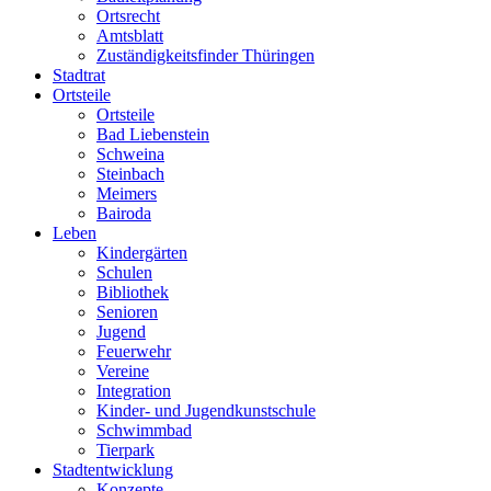
Ortsrecht
Amtsblatt
Zuständigkeitsfinder Thüringen
Stadtrat
Ortsteile
Ortsteile
Bad Liebenstein
Schweina
Steinbach
Meimers
Bairoda
Leben
Kindergärten
Schulen
Bibliothek
Senioren
Jugend
Feuerwehr
Vereine
Integration
Kinder- und Jugendkunstschule
Schwimmbad
Tierpark
Stadtentwicklung
Konzepte