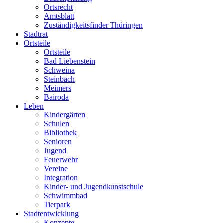
Ortsrecht
Amtsblatt
Zuständigkeitsfinder Thüringen
Stadtrat
Ortsteile
Ortsteile
Bad Liebenstein
Schweina
Steinbach
Meimers
Bairoda
Leben
Kindergärten
Schulen
Bibliothek
Senioren
Jugend
Feuerwehr
Vereine
Integration
Kinder- und Jugendkunstschule
Schwimmbad
Tierpark
Stadtentwicklung
Konzepte