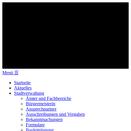
Menü
☰
Startseite
Aktuelles
Stadtverwaltung
Ämter und Fachbereiche
Bürgermeisterin
Ansprechpartner
Ausschreibungen und Vergaben
Bekanntmachungen
Formulare
Bauleitplanung