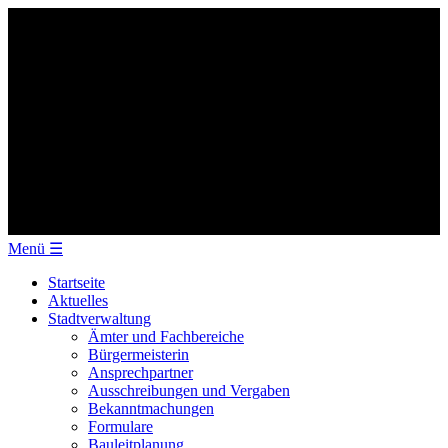
Menü
☰
Startseite
Aktuelles
Stadtverwaltung
Ämter und Fachbereiche
Bürgermeisterin
Ansprechpartner
Ausschreibungen und Vergaben
Bekanntmachungen
Formulare
Bauleitplanung