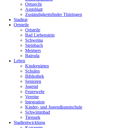
Ortsrecht
Amtsblatt
Zuständigkeitsfinder Thüringen
Stadtrat
Ortsteile
Ortsteile
Bad Liebenstein
Schweina
Steinbach
Meimers
Bairoda
Leben
Kindergärten
Schulen
Bibliothek
Senioren
Jugend
Feuerwehr
Vereine
Integration
Kinder- und Jugendkunstschule
Schwimmbad
Tierpark
Stadtentwicklung
Konzepte