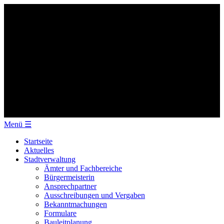
Menü
☰
Startseite
Aktuelles
Stadtverwaltung
Ämter und Fachbereiche
Bürgermeisterin
Ansprechpartner
Ausschreibungen und Vergaben
Bekanntmachungen
Formulare
Bauleitplanung