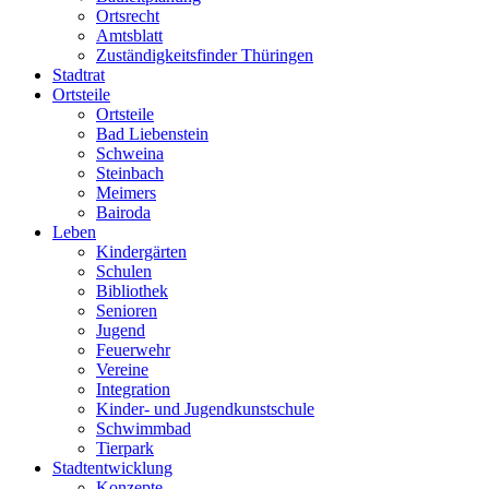
Ortsrecht
Amtsblatt
Zuständigkeitsfinder Thüringen
Stadtrat
Ortsteile
Ortsteile
Bad Liebenstein
Schweina
Steinbach
Meimers
Bairoda
Leben
Kindergärten
Schulen
Bibliothek
Senioren
Jugend
Feuerwehr
Vereine
Integration
Kinder- und Jugendkunstschule
Schwimmbad
Tierpark
Stadtentwicklung
Konzepte