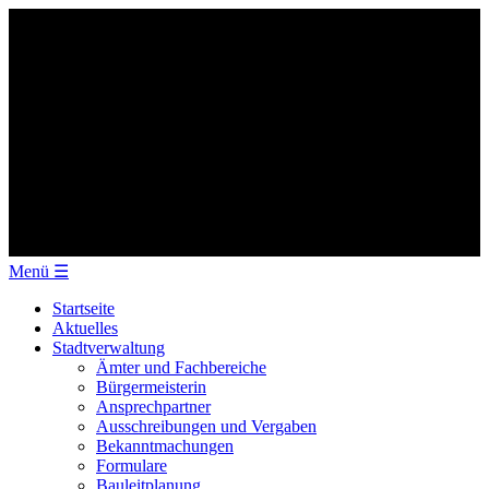
Menü
☰
Startseite
Aktuelles
Stadtverwaltung
Ämter und Fachbereiche
Bürgermeisterin
Ansprechpartner
Ausschreibungen und Vergaben
Bekanntmachungen
Formulare
Bauleitplanung