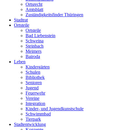
Ortsrecht
Amtsblatt
Zuständigkeitsfinder Thüringen
Stadtrat
Ortsteile
Ortsteile
Bad Liebenstein
Schweina
Steinbach
Meimers
Bairoda
Leben
Kindergärten
Schulen
Bibliothek
Senioren
Jugend
Feuerwehr
Vereine
Integration
Kinder- und Jugendkunstschule
Schwimmbad
Tierpark
Stadtentwicklung
Konzepte