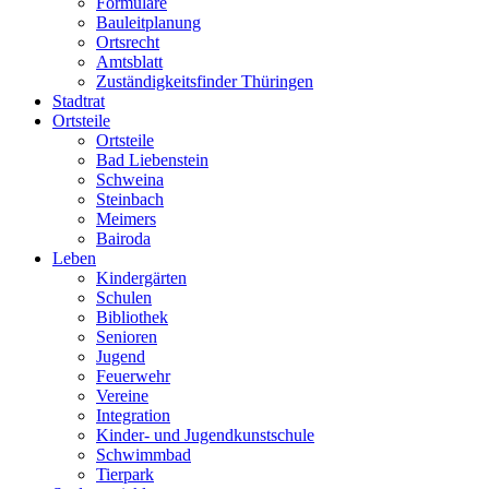
Formulare
Bauleitplanung
Ortsrecht
Amtsblatt
Zuständigkeitsfinder Thüringen
Stadtrat
Ortsteile
Ortsteile
Bad Liebenstein
Schweina
Steinbach
Meimers
Bairoda
Leben
Kindergärten
Schulen
Bibliothek
Senioren
Jugend
Feuerwehr
Vereine
Integration
Kinder- und Jugendkunstschule
Schwimmbad
Tierpark