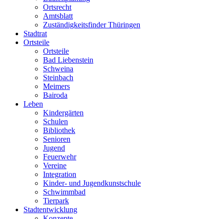
Ortsrecht
Amtsblatt
Zuständigkeitsfinder Thüringen
Stadtrat
Ortsteile
Ortsteile
Bad Liebenstein
Schweina
Steinbach
Meimers
Bairoda
Leben
Kindergärten
Schulen
Bibliothek
Senioren
Jugend
Feuerwehr
Vereine
Integration
Kinder- und Jugendkunstschule
Schwimmbad
Tierpark
Stadtentwicklung
Konzepte