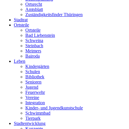
Ortsrecht
Amtsblatt
Zuständigkeitsfinder Thüringen
Stadtrat
Ortsteile
Ortsteile
Bad Liebenstein
Schweina
Steinbach
Meimers
Bairoda
Leben
Kindergärten
Schulen
Bibliothek
Senioren
Jugend
Feuerwehr
Vereine
Integration
Kinder- und Jugendkunstschule
Schwimmbad
Tierpark
Stadtentwicklung
Konzepte