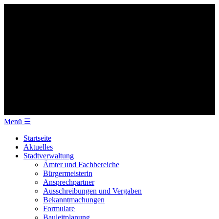
Menü
☰
Startseite
Aktuelles
Stadtverwaltung
Ämter und Fachbereiche
Bürgermeisterin
Ansprechpartner
Ausschreibungen und Vergaben
Bekanntmachungen
Formulare
Bauleitplanung