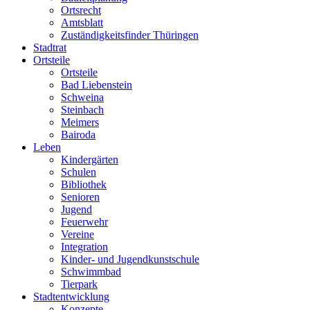
Ortsrecht
Amtsblatt
Zuständigkeitsfinder Thüringen
Stadtrat
Ortsteile
Ortsteile
Bad Liebenstein
Schweina
Steinbach
Meimers
Bairoda
Leben
Kindergärten
Schulen
Bibliothek
Senioren
Jugend
Feuerwehr
Vereine
Integration
Kinder- und Jugendkunstschule
Schwimmbad
Tierpark
Stadtentwicklung
Konzepte