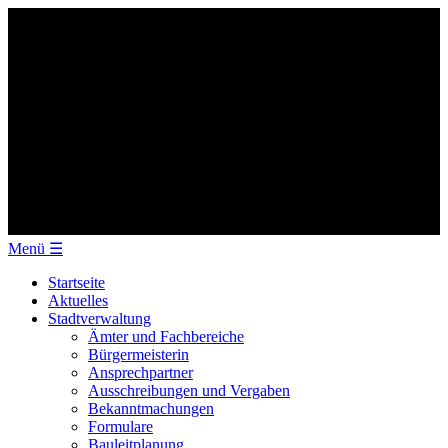
Menü
☰
Startseite
Aktuelles
Stadtverwaltung
Ämter und Fachbereiche
Bürgermeisterin
Ansprechpartner
Ausschreibungen und Vergaben
Bekanntmachungen
Formulare
Bauleitplanung