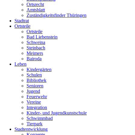
Ortsrecht
Amtsblatt
Zuständigkeitsfinder Thüringen
Stadtrat
Ortsteile
Ortsteile
Bad Liebenstein
Schweina
Steinbach
Meimers
Bairoda
Leben
Kindergärten
Schulen
Bibliothek
Senioren
Jugend
Feuerwehr
Vereine
Integration
Kinder- und Jugendkunstschule
Schwimmbad
Tierpark
Stadtentwicklung
Konzepte