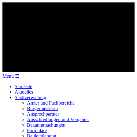
Menü
☰
Startseite
Aktuelles
Stadtverwaltung
Ämter und Fachbereiche
Bürgermeisterin
Ansprechpartner
Ausschreibungen und Vergaben
Bekanntmachungen
Formulare
Bauleitplanung