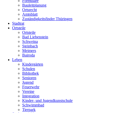
Formulare
Bauleitplanung
Ortsrecht
Amtsblatt
Zuständigkeitsfinder Thüringen
Stadtrat
Ortsteile
Ortsteile
Bad Liebenstein
Schweina
Steinbach
Meimers
Bairoda
Leben
Kindergärten
Schulen
Bibliothek
Senioren
Jugend
Feuerwehr
Vereine
Integration
Kinder- und Jugendkunstschule
Schwimmbad
Tierpark