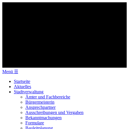
Menü
☰
Startseite
Aktuelles
Stadtverwaltung
Ämter und Fachbereiche
Bürgermeisterin
Ansprechpartner
Ausschreibungen und Vergaben
Bekanntmachungen
Formulare
Bauleitplanung