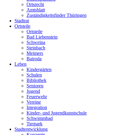
Ortsrecht
Amtsblatt
Zuständigkeitsfinder Thüringen
Stadtrat
Ortsteile
Ortsteile
Bad Liebenstein
Schweina
Steinbach
Meimers
Bairoda
Leben
Kindergärten
Schulen
Bibliothek
Senioren
Jugend
Feuerwehr
Vereine
Integration
Kinder- und Jugendkunstschule
Schwimmbad
Tierpark
Stadtentwicklung
Konzepte