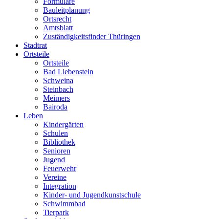
Formulare
Bauleitplanung
Ortsrecht
Amtsblatt
Zuständigkeitsfinder Thüringen
Stadtrat
Ortsteile
Ortsteile
Bad Liebenstein
Schweina
Steinbach
Meimers
Bairoda
Leben
Kindergärten
Schulen
Bibliothek
Senioren
Jugend
Feuerwehr
Vereine
Integration
Kinder- und Jugendkunstschule
Schwimmbad
Tierpark