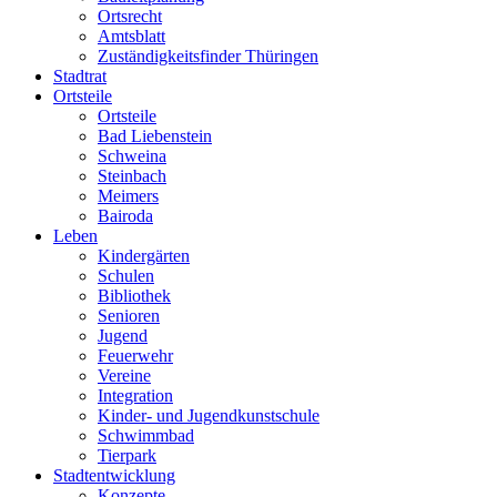
Ortsrecht
Amtsblatt
Zuständigkeitsfinder Thüringen
Stadtrat
Ortsteile
Ortsteile
Bad Liebenstein
Schweina
Steinbach
Meimers
Bairoda
Leben
Kindergärten
Schulen
Bibliothek
Senioren
Jugend
Feuerwehr
Vereine
Integration
Kinder- und Jugendkunstschule
Schwimmbad
Tierpark
Stadtentwicklung
Konzepte