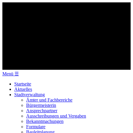
Menü
☰
Startseite
Aktuelles
Stadtverwaltung
Ämter und Fachbereiche
Bürgermeisterin
Ansprechpartner
Ausschreibungen und Vergaben
Bekanntmachungen
Formulare
Bauleitplanung