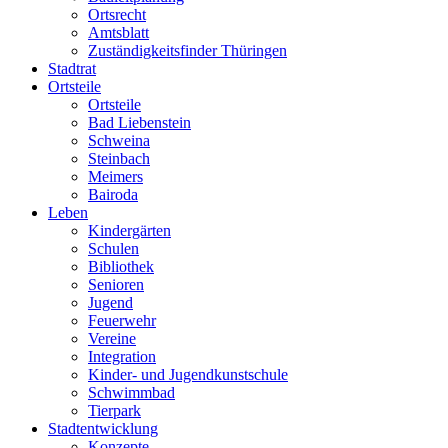
Ortsrecht
Amtsblatt
Zuständigkeitsfinder Thüringen
Stadtrat
Ortsteile
Ortsteile
Bad Liebenstein
Schweina
Steinbach
Meimers
Bairoda
Leben
Kindergärten
Schulen
Bibliothek
Senioren
Jugend
Feuerwehr
Vereine
Integration
Kinder- und Jugendkunstschule
Schwimmbad
Tierpark
Stadtentwicklung
Konzepte