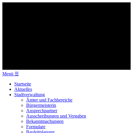
Menü
☰
Startseite
Aktuelles
Stadtverwaltung
Ämter und Fachbereiche
Bürgermeisterin
Ansprechpartner
Ausschreibungen und Vergaben
Bekanntmachungen
Formulare
Bauleitplanung