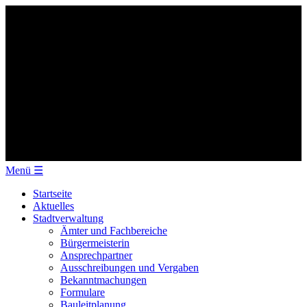
Menü
☰
Startseite
Aktuelles
Stadtverwaltung
Ämter und Fachbereiche
Bürgermeisterin
Ansprechpartner
Ausschreibungen und Vergaben
Bekanntmachungen
Formulare
Bauleitplanung