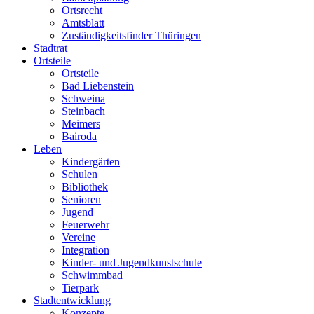
Ortsrecht
Amtsblatt
Zuständigkeitsfinder Thüringen
Stadtrat
Ortsteile
Ortsteile
Bad Liebenstein
Schweina
Steinbach
Meimers
Bairoda
Leben
Kindergärten
Schulen
Bibliothek
Senioren
Jugend
Feuerwehr
Vereine
Integration
Kinder- und Jugendkunstschule
Schwimmbad
Tierpark
Stadtentwicklung
Konzepte